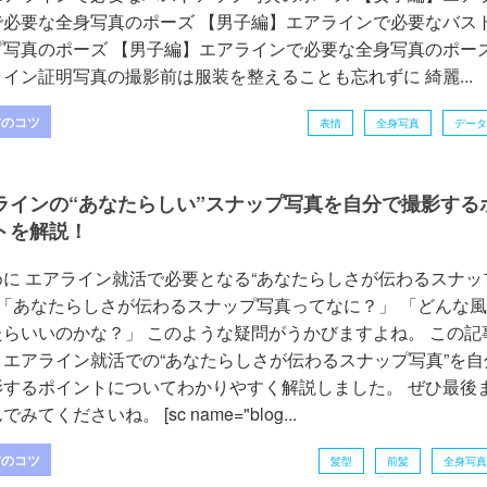
で必要な全身写真のポーズ 【男子編】エアラインで必要なバス
プ写真のポーズ 【男子編】エアラインで必要な全身写真のポー
イン証明写真の撮影前は服装を整えることも忘れずに 綺麗...
方のコツ
表情
全身写真
データ
ラインの“あなたらしい”スナップ写真を自分で撮影する
トを解説！
めに エアライン就活で必要となる“あなたらしさが伝わるスナッ
 「あなたらしさが伝わるスナップ写真ってなに？」 「どんな
たらいいのかな？」 このような疑問がうかびますよね。 この記
、エアライン就活での“あなたらしさが伝わるスナップ写真”を自
影するポイントについてわかりやすく解説しました。 ぜひ最後
みてくださいね。 [sc name="blog...
方のコツ
髪型
前髪
全身写真