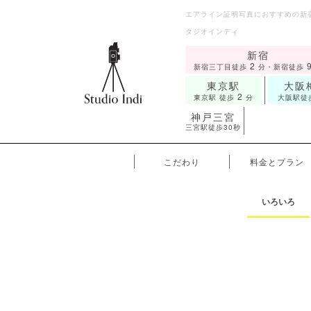
エアライン証明写真におすすめの新
タジオインディ
新宿
2
新宿三丁目徒歩
分・新宿徒歩
東京駅
大阪
2
東京駅 徒歩
分
大阪駅徒
神戸三宮
三宮駅徒歩30秒
こだわり
料金とプラン
いろいろ