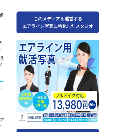
解
このメディアを運営する
エアライン写真に特化したスタジオ
万
イ
件を
写
ア
て