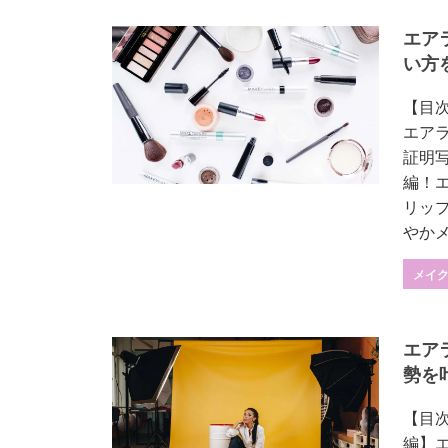
エア
い方
【目
エアラ
証明
編！
リッ
やかメイ
メイ
エア
勢を
【目次
編】