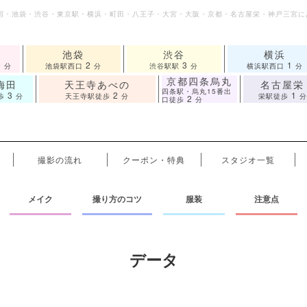
宿・池袋・渋谷・東京駅・横浜・町田・八王子・大宮・大阪・京都・名古屋栄・神戸三宮に
池袋
渋谷
横浜
9
2
3
1
分
池袋駅西口
分
渋谷駅駅
分
横浜駅西口
分
京都四条烏丸
梅田
天王寺あべの
名古屋栄
四条駅・烏丸15番出
3
2
1
歩
分
天王寺駅徒歩
分
栄駅徒歩
分
2
口徒歩
分
撮影の流れ
クーポン・特典
スタジオ一覧
メイク
撮り方のコツ
服装
注意点
データ