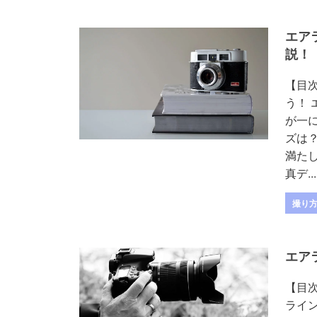
エア
説！
【目
う！
が一
ズは
満た
真デ...
撮り
エア
【目次
ライ