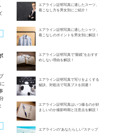
エアライン証明写真に適したスーツ、
ト
着こなし方を男女別にご紹介！
ズ
エアライン証明写真に適したシャツ、
着こなしのポイントを男女別に解説！
ポ
エアライン証明写真で“眼鏡”をおすす
めしない理由を解説！
プ
エアライン証明写真で写りをよくする
風に
秘訣、対処法で写真ブスを回避！
事
分
エアライン証明写真はいつ撮るのが好
ま
ましいのか撮影時期と注意点を解説！
エアラインの“あなたらしい”スナップ