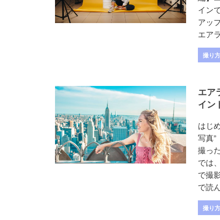
イン
アッ
エアラ
撮り
エア
イン
はじ
写真”
撮っ
では
で撮
で読んで
撮り