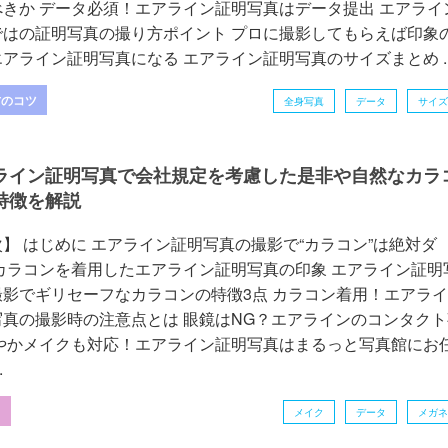
べきか データ必須！エアライン証明写真はデータ提出 エアライ
ではの証明写真の撮り方ポイント プロに撮影してもらえば印象
アライン証明写真になる エアライン証明写真のサイズまとめ ..
方のコツ
全身写真
データ
サイズ
ライン証明写真で会社規定を考慮した是非や自然なカラ
特徴を解説
】 はじめに エアライン証明写真の撮影で“カラコン”は絶対ダ
 カラコンを着用したエアライン証明写真の印象 エアライン証明
撮影でギリセーフなカラコンの特徴3点 カラコン着用！エアラ
写真の撮影時の注意点とは 眼鏡はNG？エアラインのコンタクト
華やかメイクも対応！エアライン証明写真はまるっと写真館にお
.
ク
メイク
データ
メガネ