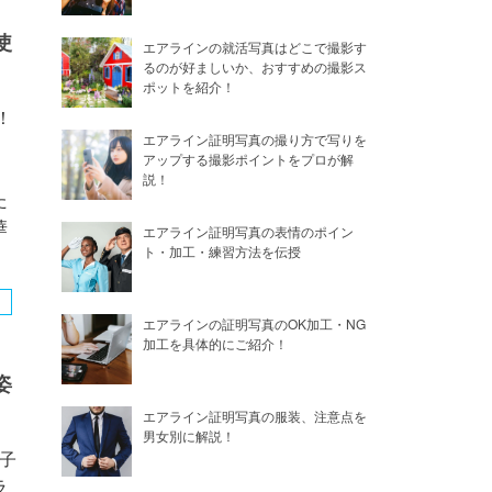
使
エアラインの就活写真はどこで撮影す
るのが好ましいか、おすすめの撮影ス
ポットを紹介！
！
エアライン証明写真の撮り方で写りを
ン
アップする撮影ポイントをプロが解
説！
た
華
エアライン証明写真の表情のポイン
ト・加工・練習方法を伝授
エアラインの証明写真のOK加工・NG
加工を具体的にご紹介！
姿
エアライン証明写真の服装、注意点を
男女別に解説！
子
ラ