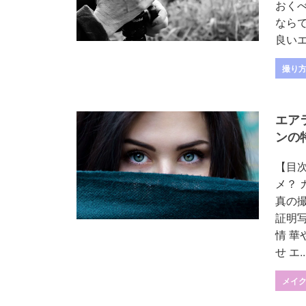
おく
なら
良いエ
撮り
エア
ンの
【目次
メ？
真の
証明
情 
せ エ..
メイ