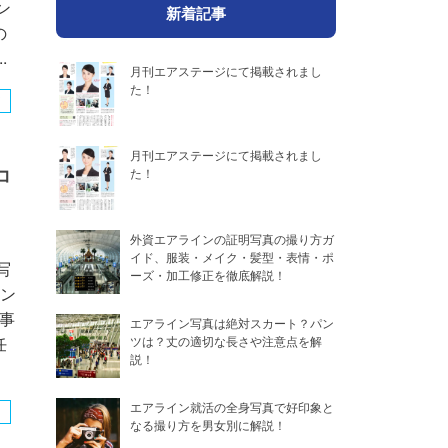
ン
新着記事
の
.
月刊エアステージにて掲載されまし
た！
月刊エアステージにて掲載されまし
コ
た！
外資エアラインの証明写真の撮り方ガ
イド、服装・メイク・髪型・表情・ポ
写
ーズ・加工修正を徹底解説！
イン
事
エアライン写真は絶対スカート？パン
任
ツは？丈の適切な長さや注意点を解
説！
エアライン就活の全身写真で好印象と
なる撮り方を男女別に解説！