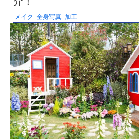
介！
メイク
全身写真
加工