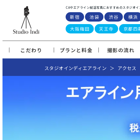
CAやエアライン就活写真におすすめのスタジオイ
新宿
池袋
渋谷
横浜
大阪梅田
天王寺
京都四
こだわり
プランと料金
撮影の流れ
スタジオインディエアライン
アクセス