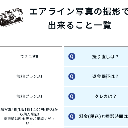
エアライン写真の撮影
出来ること一覧
撮り直しは？
できます!!
返金保証は？
無料!プラン込!
クレカは？
無料!プラン込!
顔写真4枚/L版1枚1,100円(税込)か
ら購入可能!
料金(税込)と撮影時間
※詳細は料金表をご確認くださ
い！