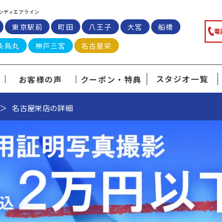
ンディエアライン
東京駅前
町田
八王子
大宮
船橋
電
条烏丸
神戸三宮
名古屋栄
スタジオ一覧
お客様の声
クーポン・特典
名古屋栄店の詳細