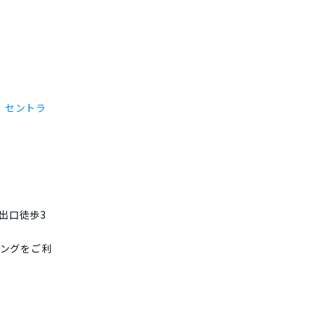
 セントラ
出口徒歩3
ングをご利
）