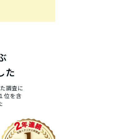
ぶ
した
した調査に
１位を含
た